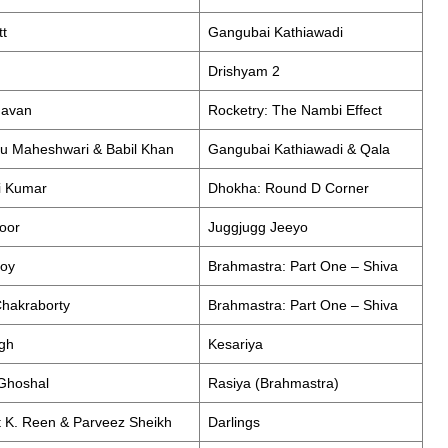
tt
Gangubai Kathiawadi
Drishyam 2
havan
Rocketry: The Nambi Effect
u Maheshwari & Babil Khan
Gangubai Kathiawadi & Qala
i Kumar
Dhokha: Round D Corner
poor
Juggjugg Jeeyo
oy
Brahmastra: Part One – Shiva
Chakraborty
Brahmastra: Part One – Shiva
ngh
Kesariya
Ghoshal
Rasiya (Brahmastra)
 K. Reen & Parveez Sheikh
Darlings