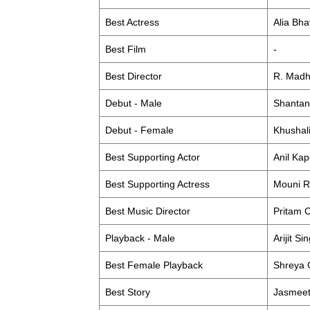
Best Actress
Alia Bha
Best Film
-
Best Director
R. Mad
Debut - Male
Shantan
Debut - Female
Khushal
Best Supporting Actor
Anil Ka
Best Supporting Actress
Mouni R
Best Music Director
Pritam 
Playback - Male
Arijit Si
Best Female Playback
Shreya 
Best Story
Jasmeet