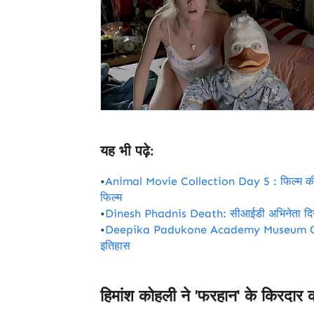
यह भी पढ़े:
•
Animal Movie Collection Day 5 : फिल्म की ताब
फिल्म
•
Dinesh Phadnis Death: सीआईडी ​​अभिनेता दिन
•
Deepika Padukone Academy Museum Gala 2023
इतिहास
हिमांश कोहली ने 'फरहान' के किरदार क