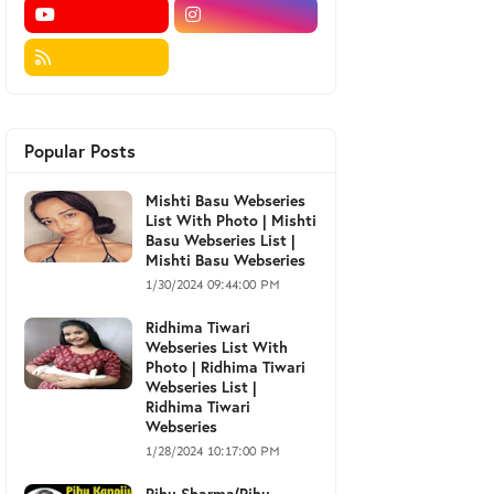
Popular Posts
Mishti Basu Webseries
List With Photo | Mishti
Basu Webseries List |
Mishti Basu Webseries
1/30/2024 09:44:00 PM
Ridhima Tiwari
Webseries List With
Photo | Ridhima Tiwari
Webseries List |
Ridhima Tiwari
Webseries
1/28/2024 10:17:00 PM
Pihu Sharma(Pihu