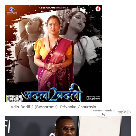
Adla Badli 2 (Besharams), Priyanka Chaurasia