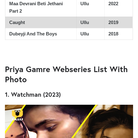
Maa Devrani Beti Jethani
Ullu
2022
Part 2
Caught
Ullu
2019
Dubeyji And The Boys
Ullu
2018
Priya Gamre Webseries List With
Photo
1. Watchman (2023)