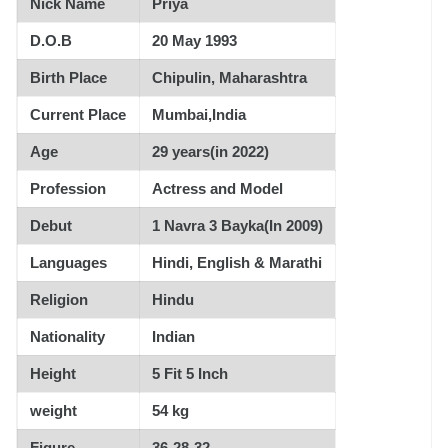
Nick Name
Priya
D.O.B
20 May 1993
Birth Place
Chipulin, Maharashtra
Current Place
Mumbai,India
Age
29 years(in 2022)
Profession
Actress and Model
Debut
1 Navra 3 Bayka(In 2009)
Languages
Hindi, English & Marathi
Religion
Hindu
Nationality
Indian
Height
5 Fit 5 Inch
weight
54 kg
Figure
36-28-32