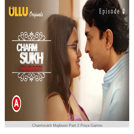
Charmsukh Majboori Part 2 Priya Gamre