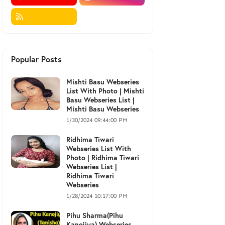
Popular Posts
Mishti Basu Webseries
List With Photo | Mishti
Basu Webseries List |
Mishti Basu Webseries
1/30/2024 09:44:00 PM
Ridhima Tiwari
Webseries List With
Photo | Ridhima Tiwari
Webseries List |
Ridhima Tiwari
Webseries
1/28/2024 10:17:00 PM
Pihu Sharma(Pihu
Kanojiya) Webseries