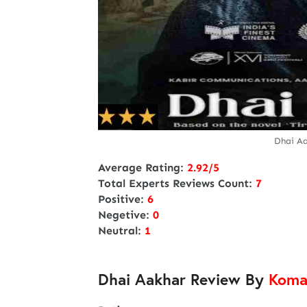
Dhai Aa
Average Rating:
2.92/5
Total Experts Reviews Count:
7
Positive:
6
Negetive:
0
Neutral:
1
Dhai Aakhar Review By
Koma