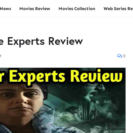
 News
Movies Review
Movies Collection
Web Series R
e Experts Review
M
0