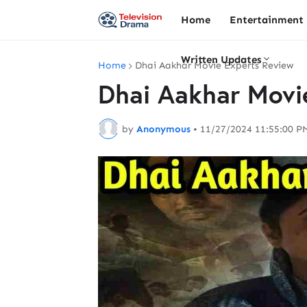
Home
Entertainment
Written Updates
Home
Dhai Aakhar Movie Experts Review
Dhai Aakhar Movi
by
Anonymous
•
11/27/2024 11:55:00 P