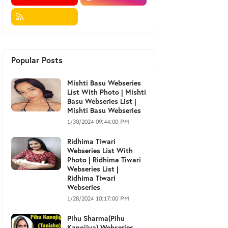
Popular Posts
Mishti Basu Webseries
List With Photo | Mishti
Basu Webseries List |
Mishti Basu Webseries
1/30/2024 09:44:00 PM
Ridhima Tiwari
Webseries List With
Photo | Ridhima Tiwari
Webseries List |
Ridhima Tiwari
Webseries
1/28/2024 10:17:00 PM
Pihu Sharma(Pihu
Kanojiya) Webseries