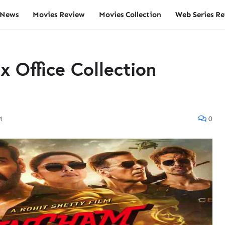
 News
Movies Review
Movies Collection
Web Series R
 Office Collection
M
0