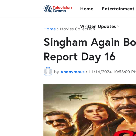
Home
Entertainment
Written Updates
Home
Movies Collection
Singham Again Box
Report Day 16
by
Anonymous
•
11/16/2024 10:58:00 P