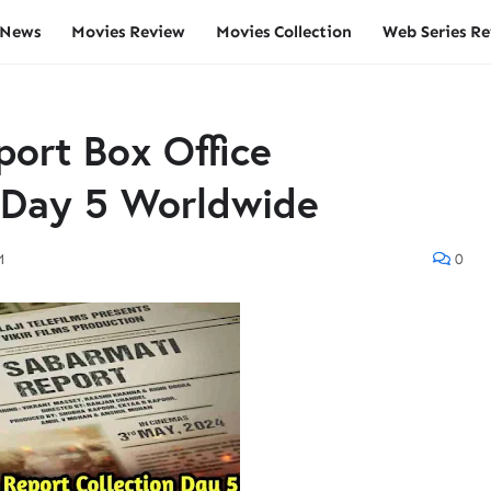
 News
Movies Review
Movies Collection
Web Series R
ort Box Office
t Day 5 Worldwide
M
0