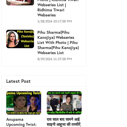
Webseries List |
Ridhima Tiwari
Webseries
1/28/2024 10:17:00 PM
Pihu Sharma(Pihu
Kanojiya) Webseries
List With Photo | Pihu
Sharma(Pihu Kanojiya)
Webseries List
8/29/2024 11:27:00 PM
Latest Post
Anupama
दस साल बाद सामने आई
Upcoming Twist:
शाइनी आहूजा की तस्वीरें,