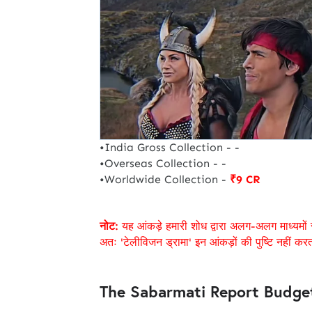
•India Gross Collection - -
•Overseas Collection - -
•Worldwide Collection -
₹9 CR
नोट:
यह आंकड़े हमारी शोध द्वारा अलग-अलग माध्यमों 
अतः 'टेलीविजन ड्रामा' इन आंकड़ों की पुष्टि नहीं कर
The Sabarmati Report Budget