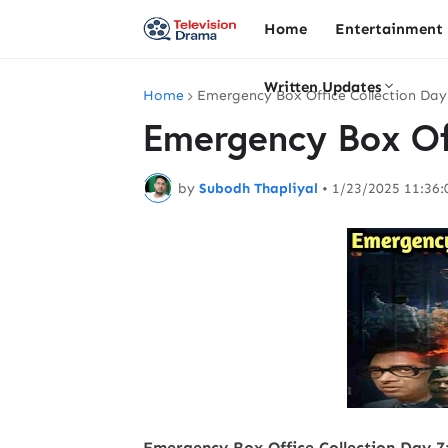
Home
Entertainment
Written Updates
Home
Emergency Box Office Collection Day
Emergency Box Off
by
Subodh Thapliyal
•
1/23/2025 11:36
Emergency Box Office Collection Day 7