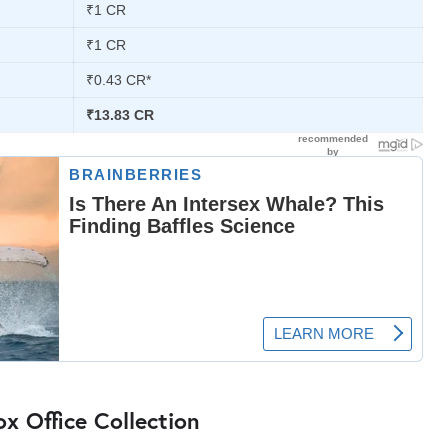
₹1 CR
₹1 CR
₹0.43 CR*
₹13.83 CR
 Office Collection