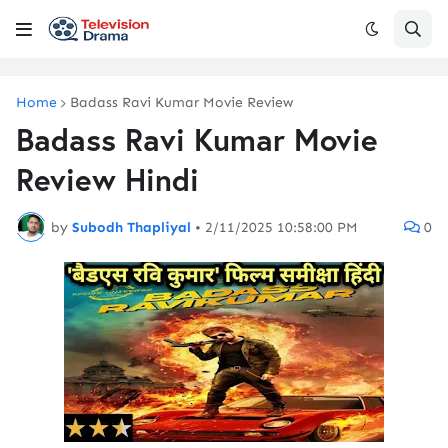
Home
Badass Ravi Kumar Movie Review
Badass Ravi Kumar Movie
Review Hindi
by
Subodh Thapliyal
•
2/11/2025 10:58:00 PM
0