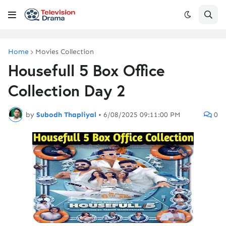
Home
Movies Collection
Housefull 5 Box Office
Collection Day 2
by
Subodh Thapliyal
•
6/08/2025 09:11:00 PM
0