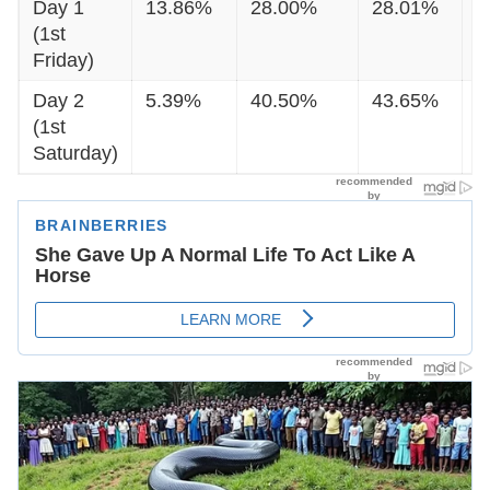
Day 1
13.86%
28.00%
28.01%
4
(1st
Friday)
Day 2
5.39%
40.50%
43.65%
5
(1st
Saturday)