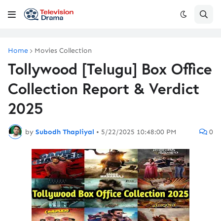
Home
Movies Collection
Tollywood [Telugu] Box Office
Collection Report & Verdict
2025
by
Subodh Thapliyal
•
5/22/2025 10:48:00 PM
0