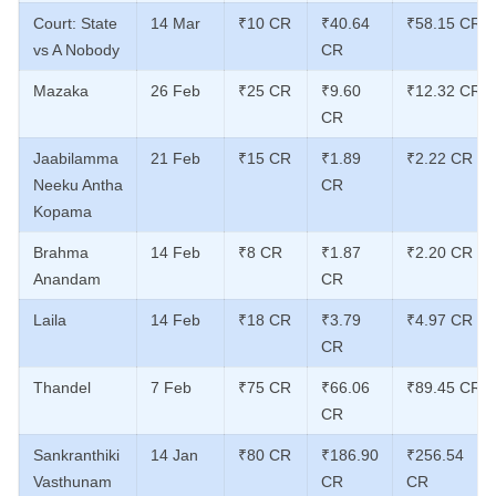
Court: State
14 Mar
₹10 CR
₹40.64
₹58.15 CR
vs A Nobody
CR
Mazaka
26 Feb
₹25 CR
₹9.60
₹12.32 CR
CR
Jaabilamma
21 Feb
₹15 CR
₹1.89
₹2.22 CR
Neeku Antha
CR
Kopama
Brahma
14 Feb
₹8 CR
₹1.87
₹2.20 CR
Anandam
CR
Laila
14 Feb
₹18 CR
₹3.79
₹4.97 CR
CR
Thandel
7 Feb
₹75 CR
₹66.06
₹89.45 CR
CR
Sankranthiki
14 Jan
₹80 CR
₹186.90
₹256.54
Vasthunam
CR
CR