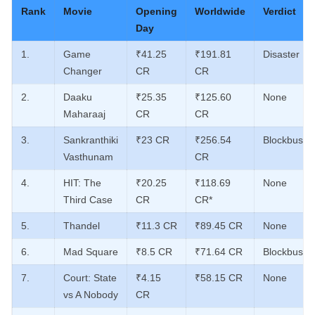
Rank
Movie
Opening
Worldwide
Verdict
Day
1.
Game
₹41.25
₹191.81
Disaster
Changer
CR
CR
2.
Daaku
₹25.35
₹125.60
None
Maharaaj
CR
CR
3.
Sankranthiki
₹23 CR
₹256.54
Blockbuster
Vasthunam
CR
4.
HIT: The
₹20.25
₹118.69
None
Third Case
CR
CR*
5.
Thandel
₹11.3 CR
₹89.45 CR
None
6.
Mad Square
₹8.5 CR
₹71.64 CR
Blockbuster
7.
Court: State
₹4.15
₹58.15 CR
None
vs A Nobody
CR