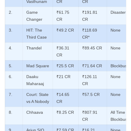
Vasthunam
CR
CR
2.
Game
₹61.75
₹191.81
Disaster
Changer
CR
CR
3.
HIT: The
₹49.2 CR
₹118.69
None
Third Case
CR*
4.
Thandel
₹36.31
₹89.45 CR
None
CR
5.
Mad Square
₹25.5 CR
₹71.64 CR
Blockbuste
6.
Daaku
₹21 CR
₹126.11
None
Maharaaj
CR
7.
Court: State
₹14.65
₹57.5 CR
None
vs A Nobody
CR
8.
Chhaava
₹8.25 CR
₹807.91
All Time
CR
Blockbuste
9.
Arjun S/O
₹7.59 CR
₹16.21
None