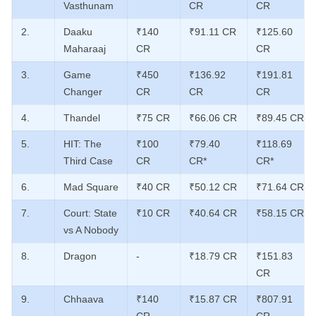
Vasthunam
CR
CR
2.
Daaku
₹140
₹91.11 CR
₹125.60
Maharaaj
CR
CR
3.
Game
₹450
₹136.92
₹191.81
Changer
CR
CR
CR
4.
Thandel
₹75 CR
₹66.06 CR
₹89.45 CR
5.
HIT: The
₹100
₹79.40
₹118.69
Third Case
CR
CR*
CR*
6.
Mad Square
₹40 CR
₹50.12 CR
₹71.64 CR
7.
Court: State
₹10 CR
₹40.64 CR
₹58.15 CR
vs A Nobody
8.
Dragon
-
₹18.79 CR
₹151.83
CR
9.
Chhaava
₹140
₹15.87 CR
₹807.91