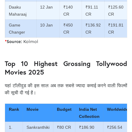
Daaku
12 Jan
₹140
₹91.11
₹125.60
Maharaaj
CR
CR
CR
Game
10 Jan
₹450
₹136.92
₹191.81
Changer
CR
CR
CR
*
Source:
Koimoi
Top 10 Highest Grossing Tollywood
Movies 2025
यहां टॉलीवुड की इस साल अब तक सबसे ज्यादा कमाई करने वाली फिल्मों
की सूची दी गई है।
Rank
Movie
Budget
India Net
Worldwide
Collection
1.
Sankranthiki
₹80 CR
₹186.90
₹256.54