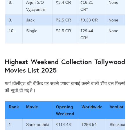
8.
Arjun S/O
₹3.4 CR
₹16.21
None
Vyjayanthi
CR*
9.
Jack
₹2.5 CR
₹9.33 CR
None
10.
Single
₹2.5 CR
₹29.44
None
CR*
Highest Weekend Collection Tollywood
Movies List 2025
यहां टॉलीवुड की वीकेंड पर सबसे ज्यादा कमाई करने वाली शीर्ष दस फिल्मों
की सूची दी गई है।
Rank
Movie
Opening
Worldwide
Verdict
Weekend
1.
Sankranthiki
₹114.43
₹256.54
Blockbuste