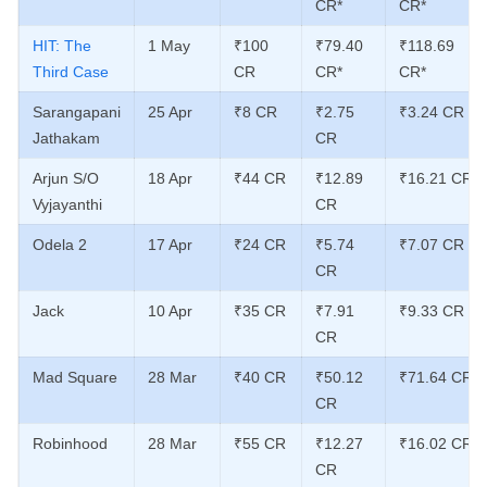
CR*
CR*
HIT: The
1 May
₹100
₹79.40
₹118.69
Third Case
CR
CR*
CR*
Sarangapani
25 Apr
₹8 CR
₹2.75
₹3.24 CR
Jathakam
CR
Arjun S/O
18 Apr
₹44 CR
₹12.89
₹16.21 CR
Vyjayanthi
CR
Odela 2
17 Apr
₹24 CR
₹5.74
₹7.07 CR
CR
Jack
10 Apr
₹35 CR
₹7.91
₹9.33 CR
CR
Mad Square
28 Mar
₹40 CR
₹50.12
₹71.64 CR
CR
Robinhood
28 Mar
₹55 CR
₹12.27
₹16.02 CR
CR