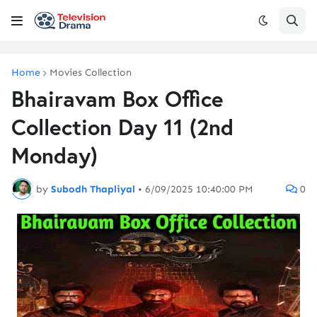
Home
Movies Collection
Bhairavam Box Office
Collection Day 11 (2nd
Monday)
by
Subodh Thapliyal
•
6/09/2025 10:40:00 PM
0