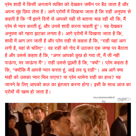
प्रेम शादी में किसी अनजाने व्यक्ति को देखकर जमीन पर बैठ जाता है और
अपना मुंह छिपा लेता है। आगे प्रोमों में दिखाया जाता है कि राही अनुपमा से
कहती है कि "मैं इतने दिनों से आपको यही तो बताना चाह रही थी कि, मैं
प्रेम से प्यार करती हूं, और उनसे शादी करना चाहती हूं"। यह देखकर
अनुपमा को गहरा झटका लगता है। आगे प्रोमों में दिखाया जाता है कि,
शादी में आग लग जाती है और प्रेम राही से कहता है कि, "राही यहां आग
लगी है, यहां से चलिए"। वह राही को गोद में उठाकर एक जगह पर बैठाता
है और उससे कहता है कि, "अगर आपको कुछ हो गया तो, मैं जी नही
पाऊंगा, मर जाऊंगा मैं"। राही उससे पूछती है कि, "क्यों"। प्रेम कहता है
कि, "क्योंकि मैं आपसे प्यार करता हूं, आई लव यू राही"। अब आगे क्या
माही को उसका प्यार मिल पाएगा? या प्रेम थामेगा राही का हाथ? यह
जानने के लिए आपको कल का इंतजार करना होगा। इसी के साथ आज का
प्रोमों भी खत्म हो जाता है।