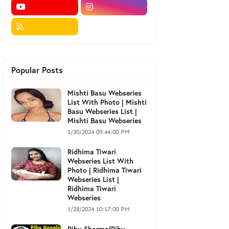
Popular Posts
Mishti Basu Webseries
List With Photo | Mishti
Basu Webseries List |
Mishti Basu Webseries
1/30/2024 09:44:00 PM
Ridhima Tiwari
Webseries List With
Photo | Ridhima Tiwari
Webseries List |
Ridhima Tiwari
Webseries
1/28/2024 10:17:00 PM
Pihu Sharma(Pihu