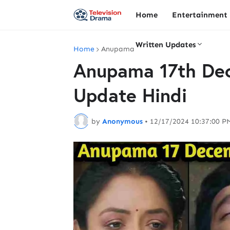
Home
Entertainment
Written Updates
Home
Anupama
Anupama 17th De
Update Hindi
by
Anonymous
•
12/17/2024 10:37:00 P