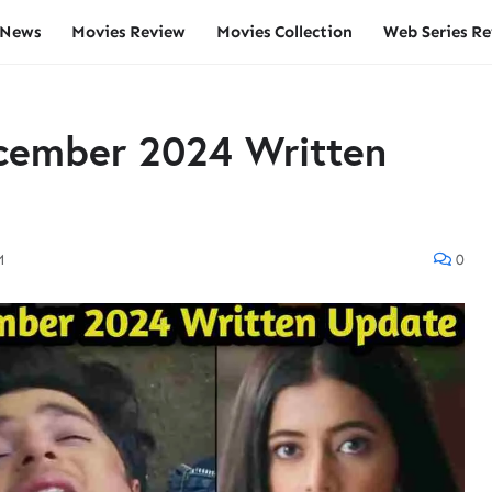
 News
Movies Review
Movies Collection
Web Series R
cember 2024 Written
M
0