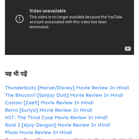
यह भी पढ़ें
Thunderbolts [Marvel/Disney] Movie Review In Hindi
The Bhootnii [Sanjay Dutt] Movie Review In Hindi
Costao [Zee5] Movie Review In Hindi
Retro [Suriya] Movie Review In Hindi
HIT: The Third Case Movie Review In Hindi
Raid 2 [Ajay Devgon] Movie Review In Hindi
Phule Movie Review In Hindi