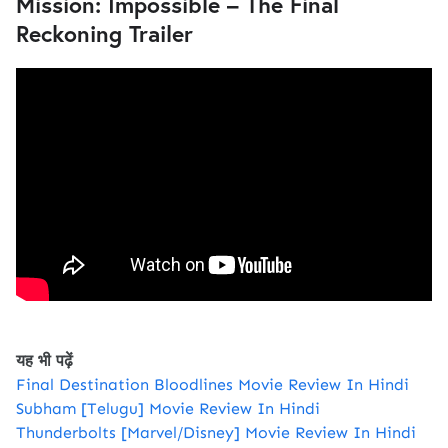
Mission: Impossible – The Final
Reckoning Trailer
यह भी पढ़ें
Final Destination Bloodlines Movie Review In Hindi
Subham [Telugu] Movie Review In Hindi
Thunderbolts [Marvel/Disney] Movie Review In Hindi